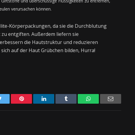
Giftstoffe und überschüssige Flüssigkeiten zu entfernen,
eulen verursachen können.
lulite-Körperpackungen, da sie die Durchblutung
zu entgiften. Außerdem liefern sie
verbessern die Hautstruktur und reduzieren
 sich auf der Haut Grübchen bilden, Hurra!
Twitter
Pinterest
LinkedIn
Tumblr
WhatsApp
Email